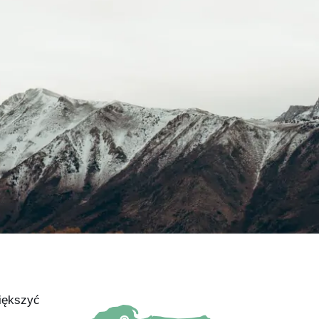
iększyć