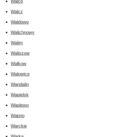
Walce
Walcz
Waldowo
Walichnowy
Walim
Waliszow
Walkow
Walowice
Wandalin
Wapielsk
Waplewo
Wapno
Warckie
Warka