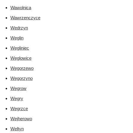
Wawolnica
Wawrzenczyce
Wedrzyn
Weglin
Wegliniec
Weglowice
Wegorzewo
Wegorzyno
Wegrow
Wegry
Wegrzce
Wejherowo
Weltyn