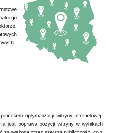
rnetowe
balnego
ktorze,
etowych
towych i
procesem optymalizacji witryny internetowej,
ia jest poprawa pozycji witryny w wynikach
ć zauważona przez szerszą publiczność, co z