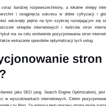
oraz bardziej rozpowszechniony, a lokalne sklepy inte
rzchni i osiągnięcia sukcesu w dobie cyfryzacji i glo
ież odcisnęły piętno na tym szybciej rozwijającym się se
ścicieli sklepów internetowych i twórców stron intern
artykuł ma na celu omówienie pozycjonowania stron interne
także wskazanie sposobów optymalizacji tych usług.
ycjonowanie stron
h?
ównież jako SEO (ang. Search Engine Optimization), jest 
ści w wyszukiwarkach internetowych. Celem pozycjonowan
oogle czy Bing. Za pomocą tego procesu strona może zosta