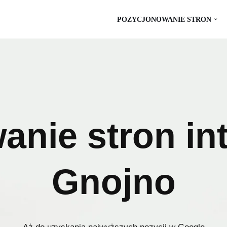
POZYCJONOWANIE STRON
anie stron in
Gnojno