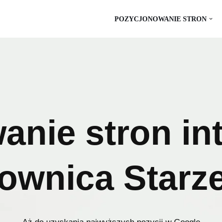
POZYCJONOWANIE STRON
anie stron in
ownica Starz