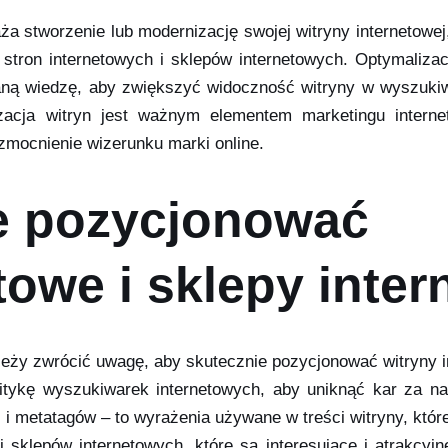
ża stworzenie lub modernizację swojej witryny internetowe
 stron internetowych i sklepów internetowych. Optymaliza
ną wiedzę, aby zwiększyć widoczność witryny w wyszuki
izacja witryn jest ważnym elementem marketingu interne
wzmocnienie wizerunku marki online.
e pozycjonować
towe i sklepy inte
leży zwrócić uwagę, aby skutecznie pozycjonować witryny 
litykę wyszukiwarek internetowych, aby uniknąć kar za n
i metatagów – to wyrażenia używane w treści witryny, któr
i sklepów internetowych, które są interesujące i atrakcyj