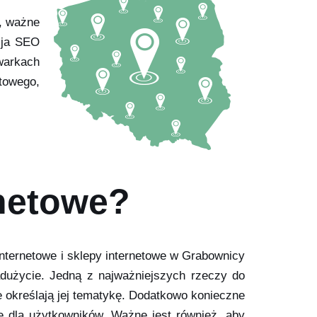
j, ważne
cja SEO
warkach
towego,
rnetowe?
internetowe i sklepy internetowe w Grabownicy
adużycie. Jedną z najważniejszych rzeczy do
e określają jej tematykę. Dodatkowo konieczne
ne dla użytkowników. Ważne jest również, aby