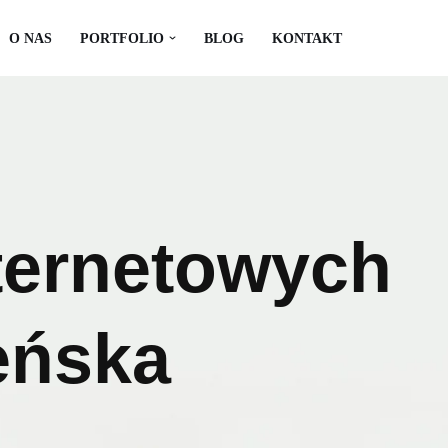
O NAS
PORTFOLIO
BLOG
KONTAKT
ternetowych
eńska