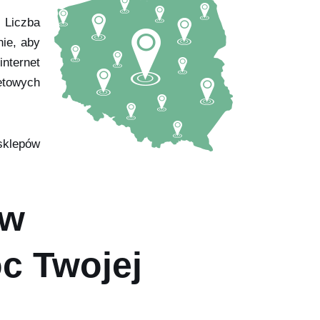
. Liczba
nie, aby
internet
netowych
sklepów
ów
c Twojej