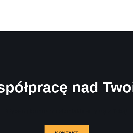
spółpracę nad Two
Wypełnij formularz i skontaktujemy się z Tobą!