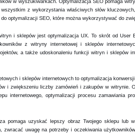
yników w wyszukiwarkach. Optymalizacja SEO pomaga witryn
 wszystkim z wykorzystania właściwych słów kluczowych,
zi do optymalizacji SEO, które można wykorzystywać do z
tryn i sklepów jest optymalizacja UX. To skrót od User E
tkowników z witryny internetowej i sklepów internetowy
ojektów, a także udoskonaleniu funkcji witryn i sklepów i
netowych i sklepów internetowych to optymalizacja konwersji
ów i zwiększeniu liczby zamówień i zakupów w witrynie. O
epu internetowego, optymalizacji procesu zamawiania pr
liza pomaga uzyskać lepszy obraz Twojego sklepu lub wi
 zwracać uwagę na potrzeby i oczekiwania użytkowników,