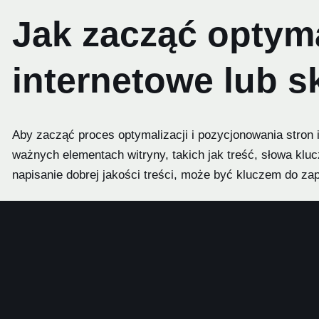
Jak zacząć optyma
internetowe lub s
Aby zacząć proces optymalizacji i pozycjonowania stron 
ważnych elementach witryny, takich jak treść, słowa klu
napisanie dobrej jakości treści, może być kluczem do za
Kolejnym krokiem w optymalizacji i pozycjonowaniu stro
Linkowanie zewnętrzne oznacza tworzenie linków prowad
to zrobić poprzez promowanie witryny lub jej produktów l
Uzupełniającymi elementami optymalizacji i pozycjonowan
mogą pomóc firmie w dobieraniu odpowiednich słów kluczo