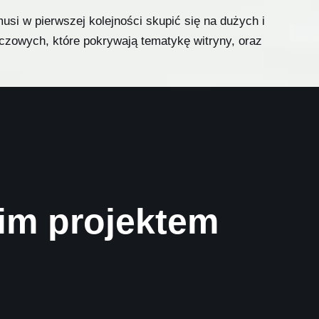
usi w pierwszej kolejności skupić się na dużych i
uczowych, które pokrywają tematykę witryny, oraz
e wykorzystanie różnych metod linkowania zewnętrznego.
pozycjonowanie w wyszukiwarkach internetowych. Można
zędzia, jak SEO (ang. Search Engine Optimization), które
ma powinna także wykorzystywać platformy takie jak
im projektem
nsowane reklamy internetowe.
cjonowania stron