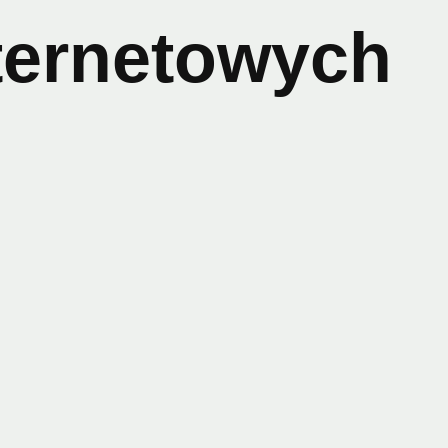
ternetowych
siębiorstw w Zagórzu. Im lepiej przedsiębiorstwo
mie w osiągnięciu jej celów. Optymalizując i
ść w wyszukiwarkach i pomóc w budowaniu dobrego