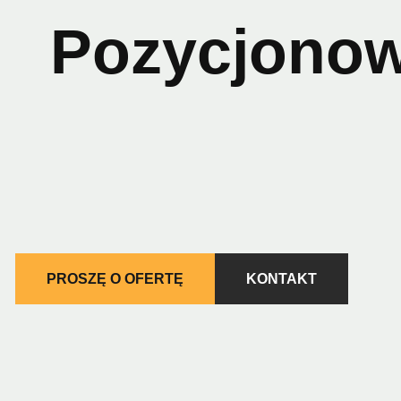
Pozycjonow
Optymalizacja i pozycjonowanie stron internetowych i sk
rozumie tę technikę, tym większa szansa, że optymalizac
pozycjonując stronę internetową lub sklep internetowy,
wizerunku przedsiębiorstwa.
PROSZĘ O OFERTĘ
KONTAKT