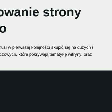
owanie strony
go
usi w pierwszej kolejności skupić się na dużych i
uczowych, które pokrywają tematykę witryny, oraz
e wykorzystanie różnych metod linkowania zewnętrznego.
pozycjonowanie w wyszukiwarkach internetowych. Można
zędzia, jak SEO (ang. Search Engine Optimization), które
ma powinna także wykorzystywać platformy takie jak