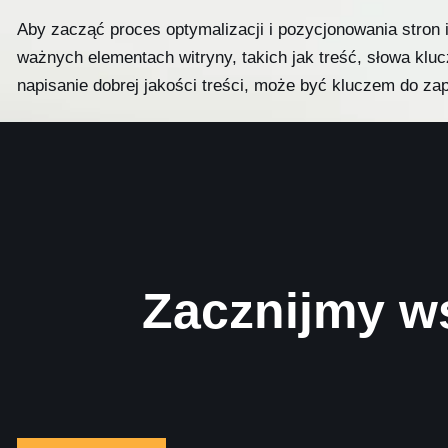
Aby zacząć proces optymalizacji i pozycjonowania stron 
ważnych elementach witryny, takich jak treść, słowa klu
napisanie dobrej jakości treści, może być kluczem do za
Kolejnym krokiem w optymalizacji i pozycjonowaniu stro
Linkowanie zewnętrzne oznacza tworzenie linków prowad
to zrobić poprzez promowanie witryny lub jej produktów l
Uzupełniającymi elementami optymalizacji i pozycjonowan
mogą pomóc firmie w dobieraniu odpowiednich słów kluczo
Zacznijmy w
Google Analytics i Google AdWords, aby monitorować efe
Plusy i minusy op