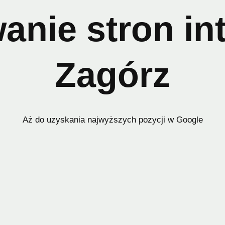
anie stron in
lepów internetowych mogą być niezwykle przydatne dla przed
ja i pozycjonowanie okaże się trafnym wyborem i pomoże fir
 firma może zwiększyć ruch na stronie, poprawić widoczno
Zagórz
Aż do uzyskania najwyższych pozycji w Google