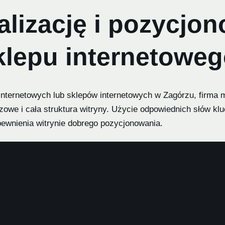
lizację i pozycjon
klepu internetowe
internetowych lub sklepów internetowych w Zagórzu, firma m
czowe i cała struktura witryny. Użycie odpowiednich słów kl
pewnienia witrynie dobrego pozycjonowania.
n internetowych lub sklepów internetowych w Zagórzu będzi
zących do witryny z innych źródeł, co może wspomóc jej 
ub usług na innych platformach internetowych.
ia stron internetowych i sklepów internetowych są takie nar
wych i strategii linkowania zewnętrznego. Oprócz tego fir