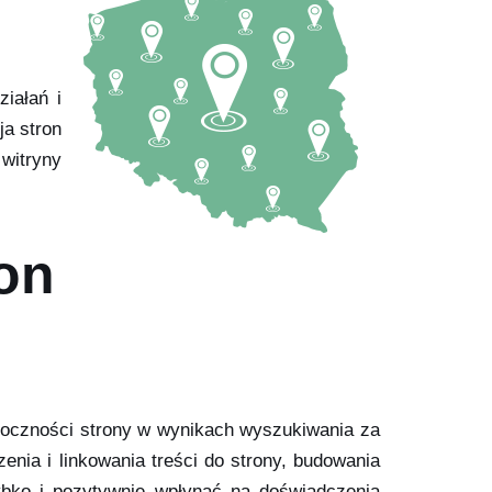
iałań i
ja stron
 witryny
on
idoczności strony w wynikach wyszukiwania za
nia i linkowania treści do strony, budowania
zybko i pozytywnie wpłynąć na doświadczenia