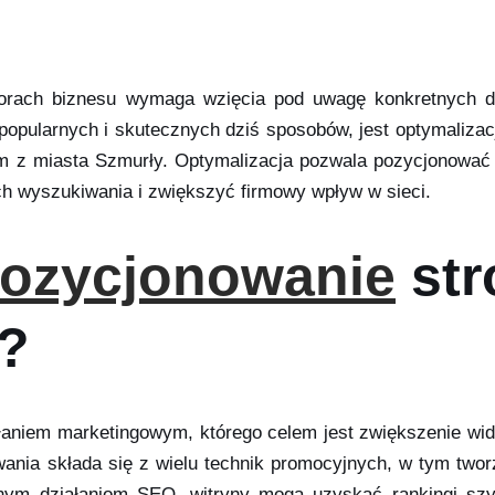
orach biznesu wymaga wzięcia pod uwagę konkretnych dz
popularnych i skutecznych dziś sposobów, jest optymalizac
irm z miasta Szmurły. Optymalizacja pozwala pozycjonować
h wyszukiwania i zwiększyć firmowy wpływ w sieci.
ozycjonowanie
str
h?
ałaniem marketingowym, którego celem jest zwiększenie w
ia składa się z wielu technik promocyjnych, w tym tworze
ecznym działaniom SEO, witryny mogą uzyskać rankingi s