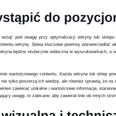
ystąpić do pozycj
 wziąć pod uwagę przy optymalizacji witryny lub sklepu 
ontentu witryny. Słowa kluczowe powinny odzwierciedlać a
itryna będzie skutecznie widoczna w wyszukiwarkach, a od
enie wartościowego contentu. Każda witryna lub sklep po
nie tylko poszerzą ich wiedzę, ale również sprawią, że na s
winien zawierać unikalne i wartościowe informacje, staranne 
jący uwagę, to zalecane, aby zawierał linki do innych stron
wizualna i technic