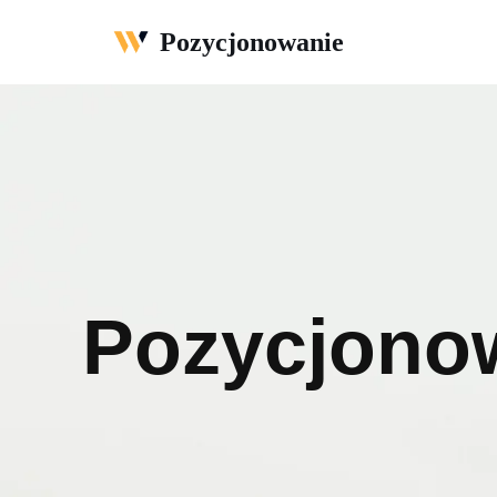
Pozycjonowanie
Przejdź
do
treści
Pozycjono