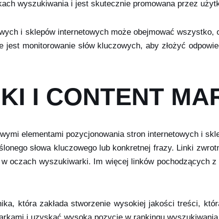
ikach wyszukiwania i jest skutecznie promowana przez uży
wych i sklepów internetowych może obejmować wszystko, od 
tne jest monitorowanie słów kluczowych, aby złożyć odpowi
KI I CONTENT MA
owymi elementami pozycjonowania stron internetowych i skl
eślonego słowa kluczowego lub konkretnej frazy. Linki zw
 oczach wyszukiwarki. Im więcej linków pochodzących z in
ka, która zakłada stworzenie wysokiej jakości treści, kt
arkami i uzyskać wysoką pozycję w rankingu wyszukiwania