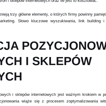
on i sklepów internetowych oraz ile jest to kosztować.
nieją trzy główne elementy, o których firmy powinny pamiętać
arketing. Słowo kluczowe wyszukiwania, link building 
CJA POZYCJONOW
YCH I SKLEPÓW
YCH
etowych i sklepów internetowych jest ważnym krokiem w p
ycjonowania wiąże się z procesem zoptymalizowania w