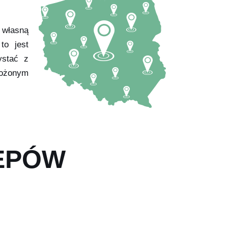
 własną
to jest
ystać z
łożonym
LEPÓW