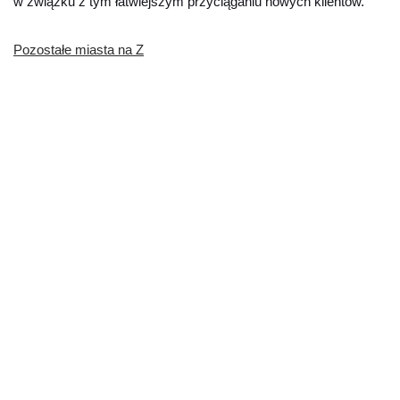
w związku z tym łatwiejszym przyciąganiu nowych klientów.
Pozostałe miasta na Z