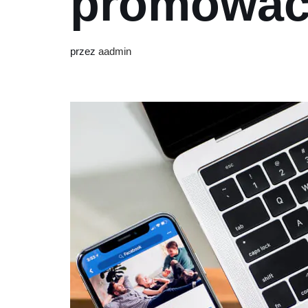
promować 
przez
aadmin